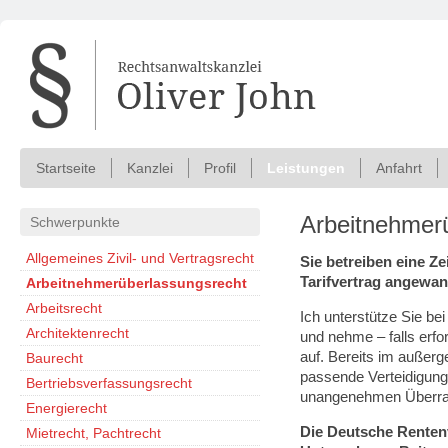
Startseite
Kanzlei
Profil
Leistungen
Anfahrt
Arbeitnehmer
Schwerpunkte
Allgemeines Zivil- und Vertragsrecht
Sie betreiben eine Z
Tarifvertrag angewa
Arbeitnehmerüberlassungsrecht
Arbeitsrecht
Ich unterstütze Sie b
Architektenrecht
und nehme – falls erfo
auf. Bereits im außerge
Baurecht
passende Verteidigungs
Bertriebsverfassungsrecht
unangenehmen Überra
Energierecht
Die Deutsche Renten
Mietrecht, Pachtrecht